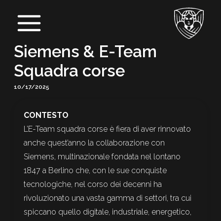
Vai
Navigazione
Main
al
articoli
Menu
contenuto
Siemens & E-Team
Squadra corse
10/17/2025
CONTESTO
L’E-Team squadra corse è fiera di aver rinnovato
anche quest’anno la collaborazione con
Siemens, multinazionale fondata nel lontano
1847 a Berlino che, con le sue conquiste
tecnologiche, nel corso dei decenni ha
rivoluzionato una vasta gamma di settori, tra cui
spiccano quello digitale, industriale, energetico,